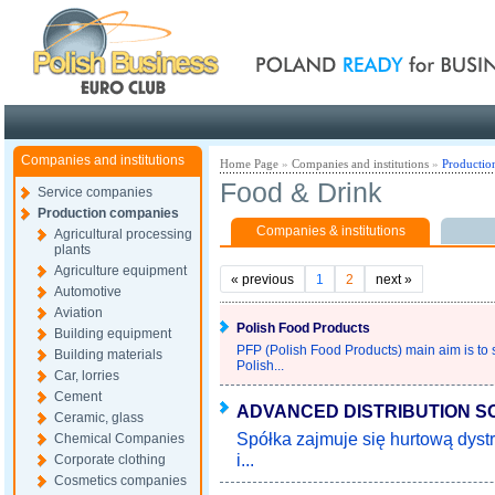
Poland ready for busines
Companies and institutions
Home Page
»
Companies and institutions
»
Productio
Food & Drink
Service companies
Production companies
Companies & institutions
Agricultural processing
plants
Agriculture equipment
«
previous
1
2
next
»
Automotive
Aviation
Polish Food Products
Building equipment
PFP (Polish Food Products) main aim is to s
Building materials
Polish...
Car, lorries
Cement
ADVANCED DISTRIBUTION S
Ceramic, glass
Spółka zajmuje się hurtową dys
Chemical Companies
i...
Corporate clothing
Cosmetics companies