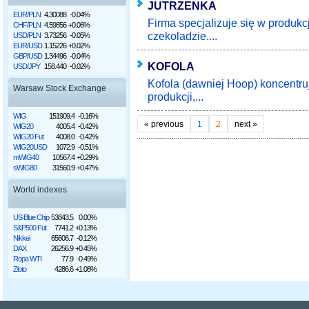
JUTRZENKA
EUR/PLN
4.30088
-0.04%
Firma specjalizuje się w produkcji
CHF/PLN
4.59856
+0.06%
czekoladzie....
USD/PLN
3.73256
-0.05%
EUR/USD
1.15226
+0.02%
GBP/USD
1.34496
-0.04%
KOFOLA
USD/JPY
158.440
-0.02%
Kofola (dawniej Hoop) koncentru
Warsaw Stock Exchange
produkcji,...
WIG
151909.4
-0.16%
«
previous
1
2
next
»
WIG20
4005.4
-0.42%
WIG20 Fut
4008.0
-0.42%
WIG20USD
1072.9
-0.51%
mWIG40
10567.4
+0.29%
sWIG80
31560.9
+0.47%
World indexes
US Blue Chip
53843.5
0.00%
S&P500 Fut
7741.2
+0.13%
Nikkei
65606.7
-0.12%
DAX
26256.9
+0.45%
Ropa WTI
77.9
-0.49%
Złoto
4286.6
+1.08%