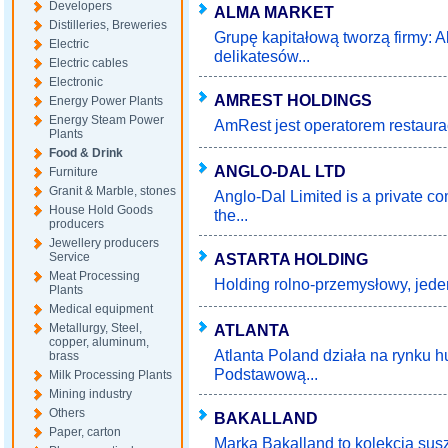
Developers
ALMA MARKET
Distilleries, Breweries
Grupę kapitałową tworzą firmy: A
Electric
delikatesów...
Electric cables
Electronic
AMREST HOLDINGS
Energy Power Plants
Energy Steam Power
AmRest jest operatorem restaurac
Plants
Food & Drink
ANGLO-DAL LTD
Furniture
Granit & Marble, stones
Anglo-Dal Limited is a private c
House Hold Goods
the...
producers
Jewellery producers
Service
ASTARTA HOLDING
Meat Processing
Holding rolno-przemysłowy, jeden
Plants
Medical equipment
Metallurgy, Steel,
ATLANTA
copper, aluminum,
Atlanta Poland działa na rynku 
brass
Podstawową...
Milk Processing Plants
Mining industry
Others
BAKALLAND
Paper, carton
Marka Bakalland to kolekcja sus