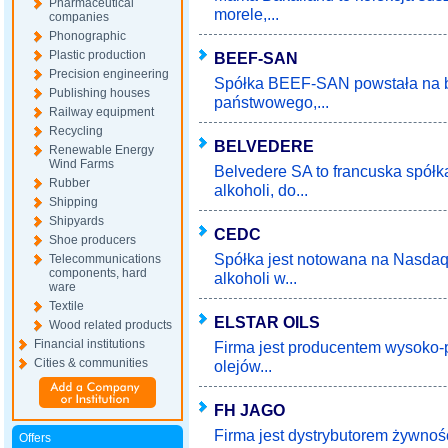
Pharmaceutical
morele,...
companies
Phonographic
Plastic production
BEEF-SAN
Precision engineering
Spółka BEEF-SAN powstała na b
Publishing houses
państwowego,...
Railway equipment
Recycling
BELVEDERE
Renewable Energy
Wind Farms
Belvedere SA to francuska spółk
Rubber
alkoholi, do...
Shipping
Shipyards
CEDC
Shoe producers
Spółka jest notowana na Nasdaq 
Telecommunications
components, hard
alkoholi w...
ware
Textile
ELSTAR OILS
Wood related products
Financial institutions
Firma jest producentem wysoko-
Cities & communities
olejów...
FH JAGO
Firma jest dystrybutorem żywnośc
Offers