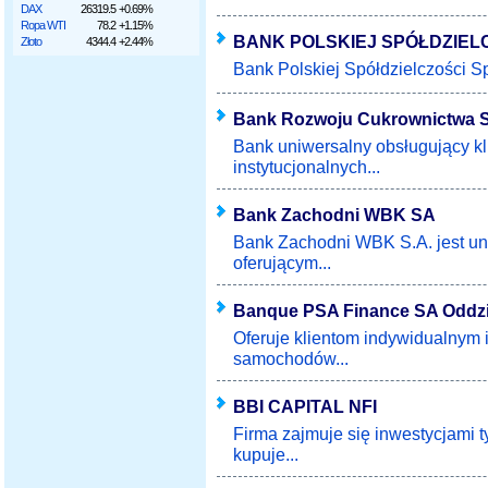
DAX
26319.5
+0.69%
Ropa WTI
78.2
+1.15%
BANK POLSKIEJ SPÓŁDZIEL
Złoto
4344.4
+2.44%
Bank Polskiej Spółdzielczości Spó
Bank Rozwoju Cukrownictwa 
Bank uniwersalny obsługujący kl
instytucjonalnych...
Bank Zachodni WBK SA
Bank Zachodni WBK S.A. jest u
oferującym...
Banque PSA Finance SA Oddzi
Oferuje klientom indywidualnym i
samochodów...
BBI CAPITAL NFI
Firma zajmuje się inwestycjami ty
kupuje...