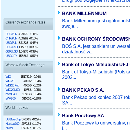
Drugi pod względem wielkości ban
BANK MILLENNIUM
Bank Millennium jest ogólnopol
Currency exchange rates
swoje...
EUR/PLN
4.29775
-0.11%
BANK OCHRONY ŚRODOWISK
CHF/PLN
4.60292
+0.15%
USD/PLN
3.71723
-0.46%
BOŚ S.A. jest bankiem uniwersa
EUR/USD
1.15617
+0.36%
działalność w...
GBP/USD
1.34976
+0.32%
USD/JPY
157.564
-0.57%
Bank of Tokyo-Mitsubishi UFJ 
Warsaw Stock Exchange
Bank of Tokyo-Mitsubishi (Polska
2002...
WIG
151782.9
-0.24%
WIG20
4000.2
-0.54%
WIG20 Fut
4000.0
-0.62%
BANK PEKAO S.A.
WIG20USD
1075.8
-0.25%
mWIG40
10593.3
+0.54%
Bank Pekao pod koniec 2007 rok
sWIG80
31505.1
+0.29%
SA...
World indexes
Bank Pocztowy SA
US Blue Chip
54000.5
+0.29%
Bank Pocztowy to uniwersalny, 
Nasdaq100
29722.3
+1.19%
i...
Nikkei
65606.7
-0.12%