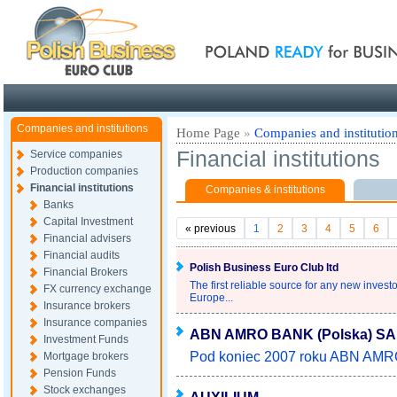
Poland ready for busines
Companies and institutions
Home Page
»
Companies and institutio
Financial institutions
Service companies
Production companies
Financial institutions
Companies & institutions
Banks
Capital Investment
«
previous
1
2
3
4
5
6
Financial advisers
Financial audits
Polish Business Euro Club ltd
Financial Brokers
The first reliable source for any new invest
FX currency exchange
Europe...
Insurance brokers
Insurance companies
ABN AMRO BANK (Polska) SA
Investment Funds
Pod koniec 2007 roku ABN AMRO 
Mortgage brokers
Pension Funds
Stock exchanges