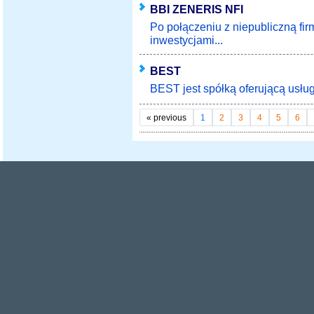
BBI ZENERIS NFI
Po połączeniu z niepubliczną fir
inwestycjami...
BEST
BEST jest spółką oferującą usługi
«
previous
1
2
3
4
5
6