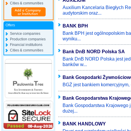
AUXILIUM
Cities & communities
Auxilium Kancelaria Biegłych R
audytorskim oraz...
Offers
BANK BPH
Bank BPH jest ogólnopolskim b
Service companies
wyniku...
Production companies
Financial institutions
Cities & communities
Bank DnB NORD Polska SA
Bank DnB NORD Polska jest jedn
banków w...
Bank Gospodarki Żywnościow
BGŻ jest bankiem komercyjnym, o
Bank Gospodarstwa Krajoweg
Bank Gospodarstwa Krajowego ja
dużej...
BANK HANDLOWY