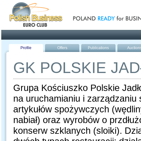
Poland ready for busines
Profile
Offers
Publications
Auction
GK POLSKIE JA
Grupa Kościuszko Polskie Jadł
na uruchamianiu i zarządzaniu s
artykułów spożywczych (wędliny
nabiał) oraz wyrobów o przdłuż
konserw szklanych (sloiki). Dzi