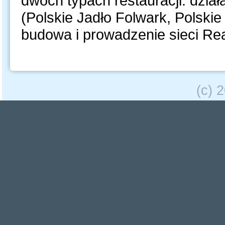
dwóch typach restauracji: dzia
(Polskie Jadło Folwark, Polski
budowa i prowadzenie sieci Re
(c) 