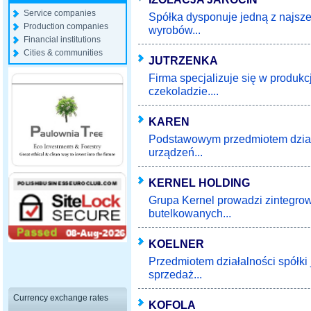
Service companies
Spółka dysponuje jedną z najsze
Production companies
wyrobów...
Financial institutions
Cities & communities
JUTRZENKA
Firma specjalizuje się w produkcji
czekoladzie....
KAREN
Podstawowym przedmiotem działa
urządzeń...
KERNEL HOLDING
Grupa Kernel prowadzi zintegrow
butelkowanych...
KOELNER
Przedmiotem działalności spółki 
sprzedaż...
Currency exchange rates
KOFOLA