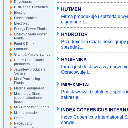
Developers
Distilleries, Breweries
HUTMEN
Electric
Firma proodukuje i sprzedaje wy
Electric cables
ciągnione z...
Electronic
Energy Power Plants
HYDROTOR
Energy Steam Power
Plants
Przedmiotem działalności grupy j
Food & Drink
sprzedaż...
Furniture
Granit & Marble, stones
HYGIENIKA
House Hold Goods
producers
Firma jest dostawcą wyrobów hig
Jewellery producers
Opracowuje i...
Service
Meat Processing
Plants
IMPEXMETAL
Medical equipment
Podstawowa działalność spółki to
Metallurgy, Steel,
zakresie...
copper, aluminum,
brass
Milk Processing Plants
INDEX COPERNICUS INTERN
Mining industry
Index Copernicus International 
Others
serwis...
Paper, carton