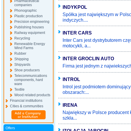
Pharmaceutical
companies
INDYKPOL
Phonographic
Spółka jest największym w Pols
Plastic production
indyczych....
Precision engineering
Publishing houses
INTER CARS
Railway equipment
Recycling
Inter Cars jest dystrybutorem c
Renewable Energy
motocykli, a...
Wind Farms
Rubber
INTER GROCLIN AUTO
Shipping
Shipyards
Firma jest jednym z najwiekszyc
Shoe producers
Telecommunications
INTROL
components, hard
ware
Introl jest podmiotem dominując
Textile
obszarach:...
Wood related products
Financial institutions
IRENA
Cities & communities
Największy w Polsce producent k
szkła...
Offers
IZOLACJA JAROCIN