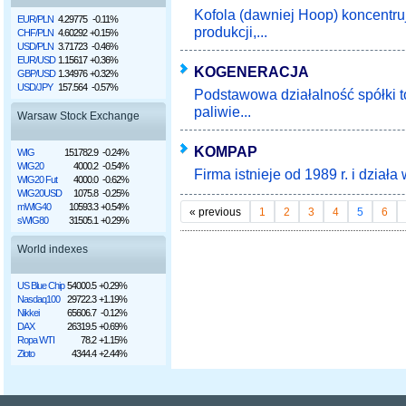
Kofola (dawniej Hoop) koncentru
EUR/PLN
4.29775
-0.11%
produkcji,...
CHF/PLN
4.60292
+0.15%
USD/PLN
3.71723
-0.46%
EUR/USD
1.15617
+0.36%
KOGENERACJA
GBP/USD
1.34976
+0.32%
USD/JPY
157.564
-0.57%
Podstawowa działalność spółki t
paliwie...
Warsaw Stock Exchange
KOMPAP
WIG
151782.9
-0.24%
WIG20
4000.2
-0.54%
Firma istnieje od 1989 r. i dział
WIG20 Fut
4000.0
-0.62%
WIG20USD
1075.8
-0.25%
mWIG40
10593.3
+0.54%
«
previous
1
2
3
4
5
6
sWIG80
31505.1
+0.29%
World indexes
US Blue Chip
54000.5
+0.29%
Nasdaq100
29722.3
+1.19%
Nikkei
65606.7
-0.12%
DAX
26319.5
+0.69%
Ropa WTI
78.2
+1.15%
Złoto
4344.4
+2.44%