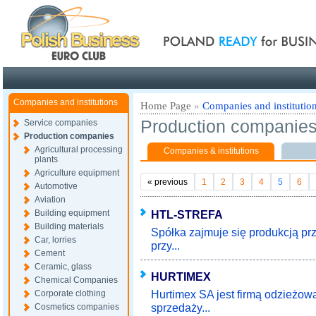
Poland ready for busines
Companies and institutions
Home Page
»
Companies and institutio
Production companie
Service companies
Production companies
Agricultural processing
Companies & institutions
plants
Agriculture equipment
«
previous
1
2
3
4
5
6
Automotive
Aviation
Building equipment
HTL-STREFA
Building materials
Spółka zajmuje się produkcją p
Car, lorries
przy...
Cement
Ceramic, glass
HURTIMEX
Chemical Companies
Hurtimex SA jest firmą odzieżow
Corporate clothing
sprzedaży...
Cosmetics companies