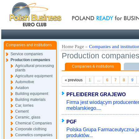
Poland ready for busines
Companies and institutions
Home Page
»
Companies and institutio
Production companie
Service companies
Production companies
Agricultural processing
Companies & institutions
plants
Agriculture equipment
«
previous
1
...
6
7
8
9
Automotive
Aviation
Building equipment
PFLEIDERER GRAJEWO
Building materials
Firma jest wiodącym producente
Car, lorries
meblarskiego....
Cement
Ceramic, glass
PGF
Chemical Companies
Polska Grupa Farmaceutyczna je
Corporate clothing
produktów...
Cosmetics companies