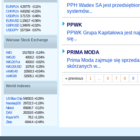
PPH Wadex SA jest przedsiębior
EUR/PLN
4.29775
-0.11%
systemów...
CHF/PLN
4.60292
+0.15%
USD/PLN
3.71723
-0.46%
EUR/USD
1.15617
+0.36%
PPWK
GBP/USD
1.34976
+0.32%
USD/JPY
157.564
-0.57%
PPWK Grupa Kapitałowa jest najs
się...
Warsaw Stock Exchange
PRIMA MODA
WIG
151782.9
-0.24%
WIG20
4000.2
-0.54%
Prima Moda zajmuje się sprzeda
WIG20 Fut
4000.0
-0.62%
skórzanych w...
WIG20USD
1075.8
-0.25%
mWIG40
10593.3
+0.54%
sWIG80
31505.1
+0.29%
«
previous
1
...
6
7
8
9
World indexes
US Blue Chip
54000.5
+0.29%
Nasdaq100
29722.3
+1.19%
Nikkei
65606.7
-0.12%
DAX
26319.5
+0.69%
Ropa WTI
78.2
+1.15%
Złoto
4344.4
+2.44%