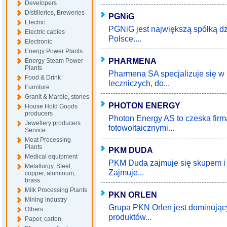
Developers
Distilleries, Breweries
PGNiG
Electric
PGNiG jest największą spółką d
Electric cables
Polsce....
Electronic
Energy Power Plants
PHARMENA
Energy Steam Power
Plants
Pharmena SA specjalizuje się w
Food & Drink
leczniczych, do...
Furniture
Granit & Marble, stones
PHOTON ENERGY
House Hold Goods
producers
Photon Energy AS to czeska firm
Jewellery producers
fotowoltaicznymi...
Service
Meat Processing
Plants
PKM DUDA
Medical equipment
PKM Duda zajmuje się skupem i
Metallurgy, Steel,
Zajmuje...
copper, aluminum,
brass
Milk Processing Plants
PKN ORLEN
Mining industry
Grupa PKN Orlen jest dominując
Others
produktów...
Paper, carton