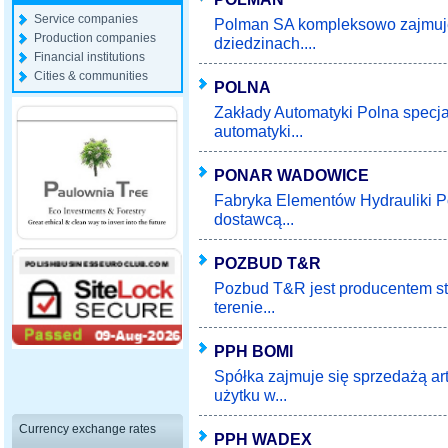
Service companies
Polman SA kompleksowo zajmuje 
Production companies
dziedzinach....
Financial institutions
Cities & communities
POLNA
Zakłady Automatyki Polna specja
automatyki...
PONAR WADOWICE
Fabryka Elementów Hydrauliki 
dostawcą...
POZBUD T&R
Pozbud T&R jest producentem st
terenie...
PPH BOMI
Spółka zajmuje się sprzedażą 
użytku w...
Currency exchange rates
PPH WADEX