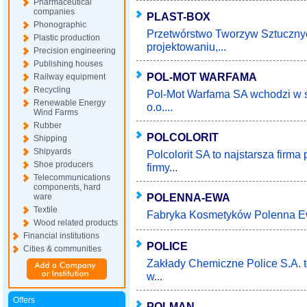
Pharmaceutical
companies
PLAST-BOX
Phonographic
Przetwórstwo Tworzyw Sztucznych
Plastic production
projektowaniu,...
Precision engineering
Publishing houses
POL-MOT WARFAMA
Railway equipment
Recycling
Pol-Mot Warfama SA wchodzi w sk
Renewable Energy
o.o....
Wind Farms
Rubber
POLCOLORIT
Shipping
Shipyards
Polcolorit SA to najstarsza firma
Shoe producers
firmy...
Telecommunications
components, hard
POLENNA-EWA
ware
Textile
Fabryka Kosmetyków Polenna Ew
Wood related products
Financial institutions
POLICE
Cities & communities
Zakłady Chemiczne Police S.A. t
w...
Offers
POLMAN