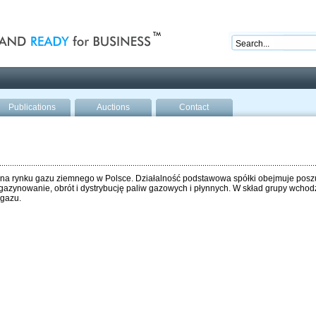
nd ready for business
Publications
Auctions
Contact
 na rynku gazu ziemnego w Polsce. Działalność podstawowa spółki obejmuje poszu
gazynowanie, obrót i dystrybucję paliw gazowych i płynnych. W skład grupy wchod
 gazu.