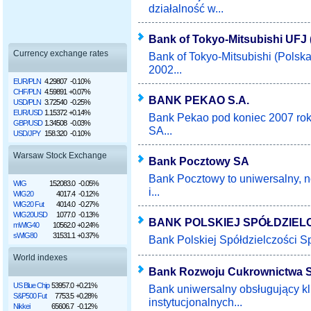
działalność w...
Bank of Tokyo-Mitsubishi UFJ 
Currency exchange rates
Bank of Tokyo-Mitsubishi (Polska
2002...
EUR/PLN
4.29807
-0.10%
CHF/PLN
4.59891
+0.07%
BANK PEKAO S.A.
USD/PLN
3.72540
-0.25%
EUR/USD
1.15372
+0.14%
Bank Pekao pod koniec 2007 rok
GBP/USD
1.34508
-0.03%
SA...
USD/JPY
158.320
-0.10%
Warsaw Stock Exchange
Bank Pocztowy SA
Bank Pocztowy to uniwersalny, 
WIG
152083.0
-0.05%
i...
WIG20
4017.4
-0.12%
WIG20 Fut
4014.0
-0.27%
WIG20USD
1077.0
-0.13%
BANK POLSKIEJ SPÓŁDZIEL
mWIG40
10562.0
+0.24%
sWIG80
31531.1
+0.37%
Bank Polskiej Spółdzielczości Spó
World indexes
Bank Rozwoju Cukrownictwa 
US Blue Chip
53957.0
+0.21%
Bank uniwersalny obsługujący kl
S&P500 Fut
7753.5
+0.28%
instytucjonalnych...
Nikkei
65606.7
-0.12%