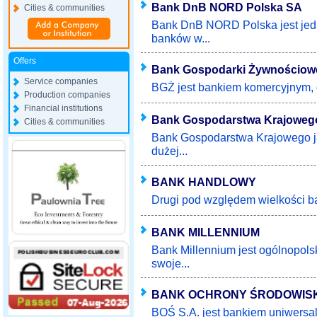
Bank DnB NORD Polska SA
Cities & communities
Bank DnB NORD Polska jest jedn
banków w...
Offers
Bank Gospodarki Żywnościow
Service companies
BGŻ jest bankiem komercyjnym, o
Production companies
Financial institutions
Bank Gospodarstwa Krajoweg
Cities & communities
Bank Gospodarstwa Krajowego ja
dużej...
BANK HANDLOWY
Drugi pod względem wielkości ban
BANK MILLENNIUM
Bank Millennium jest ogólnopol
swoje...
BANK OCHRONY ŚRODOWISK
BOŚ S.A. jest bankiem uniwersa