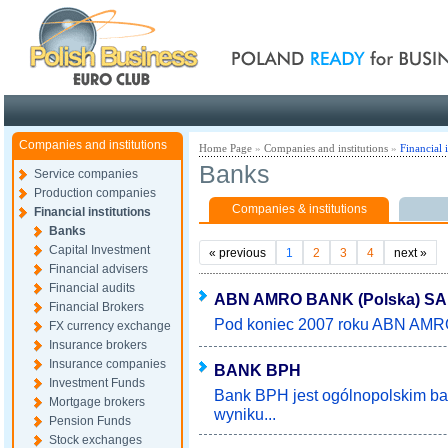
Poland ready for busines
Companies and institutions
Home Page
»
Companies and institutions
»
Financial i
Banks
Service companies
Production companies
Companies & institutions
Financial institutions
Banks
Capital Investment
«
previous
1
2
3
4
next
»
Financial advisers
Financial audits
ABN AMRO BANK (Polska) SA
Financial Brokers
Pod koniec 2007 roku ABN AMRO 
FX currency exchange
Insurance brokers
Insurance companies
BANK BPH
Investment Funds
Bank BPH jest ogólnopolskim b
Mortgage brokers
wyniku...
Pension Funds
Stock exchanges