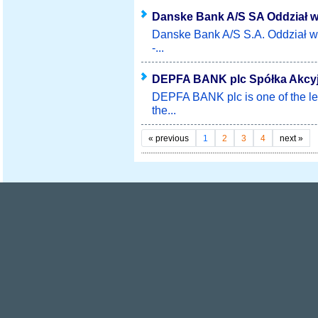
Danske Bank A/S SA Oddział w
Danske Bank A/S S.A. Oddział w
-...
DEPFA BANK plc Spółka Akcyj
DEPFA BANK plc is one of the lea
the...
«
previous
1
2
3
4
next
»