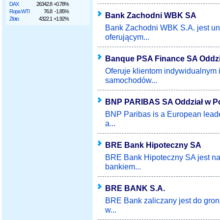
DAX
26342.8
+0.78%
Ropa WTI
76.8
-1.85%
Bank Zachodni WBK SA
Złoto
4322.1
+1.92%
Bank Zachodni WBK S.A. jest u
oferującym...
Banque PSA Finance SA Oddzi
Oferuje klientom indywidualnym i
samochodów...
BNP PARIBAS SA Oddział w P
BNP Paribas is a European leader
a...
BRE Bank Hipoteczny SA
BRE Bank Hipoteczny SA jest na
bankiem...
BRE BANK S.A.
BRE Bank zaliczany jest do gron
w...