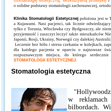
sto
matologię estetyczną, ekskluzywną protetykę
o solidne podstawy stomatologii zachowawczej, ortodon
Klinika Stomatologii Estetycznej
położona jest w 
a Kujawami. Nasi pacjenci, tak licznie odwiedzający
tylko z Torunia, Włocławka czy Bydgoszczy, ale niema
przyjemność i zaszczyt leczyć także mieszkańców Nie
Japonii, Rosji, Ukrainy, Norwegii czy dalekiej Australii
Leczenie bez bólu i stresu czekania w kolejkach, za
dla każdego pacjenta w oparciu o najnowsze świ
rozpoznawczym miejsca, do którego serdeczn
STOMATOLOGII ESTETYCZNEJ.
Stomatologia estetyczna
"Hollywoodz
w reklamach 
bilbordach. W