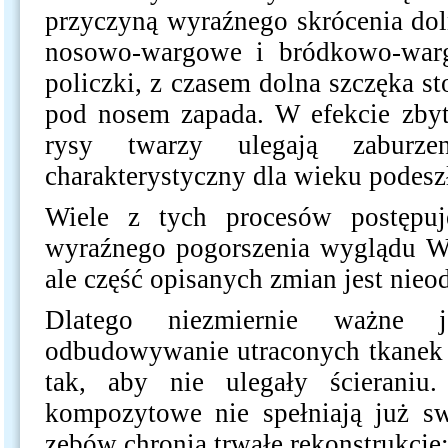
przyczyną wyraźnego skrócenia dol
nosowo-wargowe i bródkowo-wargo
policzki, z czasem dolna szczęka 
pod nosem zapada. W efekcie zbyt
rysy twarzy ulegają zaburzen
charakterystyczny dla wieku podesz
Wiele z tych procesów postępu
wyraźnego pogorszenia wyglądu W
ale część opisanych zmian jest nieo
Dlatego niezmiernie ważne j
odbudowywanie utraconych tkanek 
tak, aby nie ulegały ścieraniu.
kompozytowe nie spełniają już sw
zębów chronią trwałe rekonstrukcje