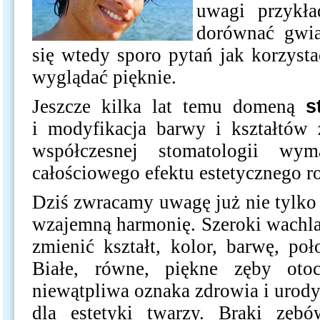
uwagi przykła
dorównać gwia
się wtedy sporo pytań jak korzyst
wyglądać pięknie.
Jeszcze kilka lat temu domeną
s
i modyfikacja barwy i kształtów
współczesnej stomatologii wy
całościowego efektu estetycznego ro
Dziś zwracamy uwagę już nie tylko n
wzajemną harmonię. Szeroki wachl
zmienić kształt, kolor, barwę, p
Białe, równe, piękne zęby otoc
niewątpliwa oznaka zdrowia i urody
dla estetyki twarzy. Braki zębów