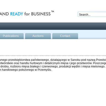
nd ready for business
Publications
Auctions
Contact
nego przedsiębiorstwa państwowego, działającego w Sanoku pod nazwą Przedsi
zetwórstwie oraz handlu hurtowym i detalicznym mięsa i jego przetworów. Poszcze
 drobiu, rozbioru mięsa białego i czerwonego, produkcji wędlin i mięsa mielonego.
m handlowego położonego w Przemyślu.