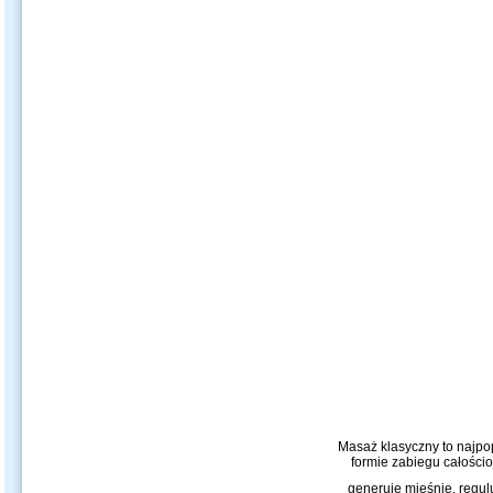
Masaż klasyczny to najpo
formie zabiegu całości
generuje mięśnie, regul