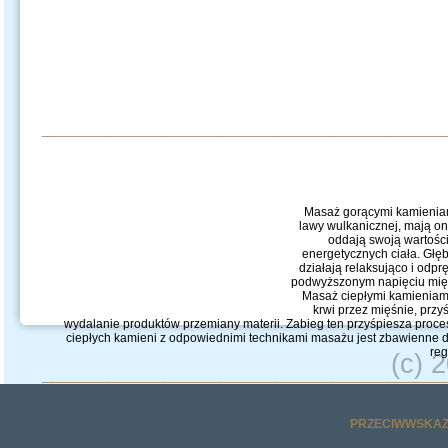
__________________________________________________________
Masaż gorącymi kamieniam
lawy wulkanicznej, mają on
oddają swoją wartośc
energetycznych ciała. Głęb
działają relaksująco i odp
podwyższonym napięciu mięś
Masaż ciepłymi kamieniami
krwi przez mięśnie, prz
wydalanie produktów przemiany materii. Zabieg ten przyśpiesza pro
ciepłych kamieni z odpowiednimi technikami masażu jest zbawienne d
reg
(c) 
__________________________________________________________
PRZECIWWSKAZ