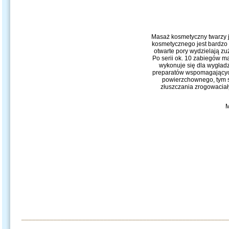
Masaż kosmetyczny twarzy j
kosmetycznego jest bardzo k
otwarte pory wydzielają zu
Po serii ok. 10 zabiegów m
wykonuje się dla wygładz
preparatów wspomagających
powierzchownego, tym s
złuszczania zrogowaciał
M
__________________________________________________________