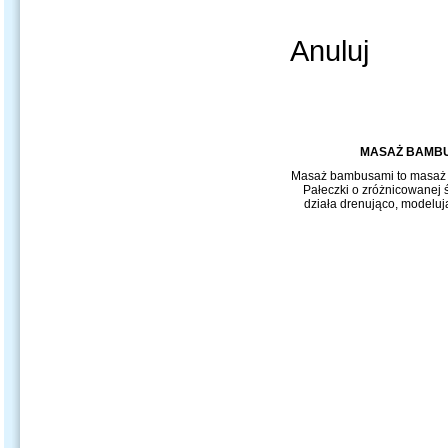
Anuluj
MASAŻ BAMBU
Masaż bambusami to masaż k
Pałeczki o zróżnicowanej
działa drenująco, modeluj