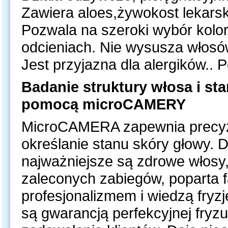
Zawiera aloes,żywokost lekarski
Pozwala na szeroki wybór kolo
odcieniach. Nie wysusza włosów
Jest przyjazna dla alergików.. 
Badanie struktury włosa i st
pomocą microCAMERY
MicroCAMERA zapewnia precyzy
określanie stanu skóry głowy. D
najważniejsze są zdrowe włosy
zaleconych zabiegów, poparta
profesjonalizmem i wiedzą fryz
są gwarancją perfekcyjnej fryz