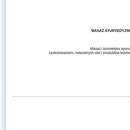
MASAŻ AYURVEDYJSKI
Masaż i kosmetyka ayurve
zastosowaniem, naturalnych olei i produktów kosme
__________________________________________________________