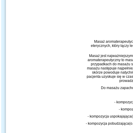
Masaż aromaterapeutyc
eterycznych, który łączy 
Masaż
jest najważniejszy
aromaterapeutyczny to masa
przypadkach do masażu st
masażu następuje najpełniej
skórze powoduje natychm
pacjenta uzyskuje się w cza
prowadzi
Do masażu zapacho
- kompozycj
- kompoz
- kompozycja uspokajająca(
- kompozycja pobudzająca(o.