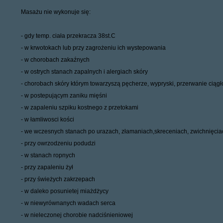
Masażu nie wykonuje się:
- gdy temp. ciała przekracza 38st.C
- w krwotokach lub przy zagrożeniu ich wystepowania
- w chorobach zakaźnych
- w ostrych stanach zapalnych i alergiach skóry
- chorobach skóry którym towarzyszą pęcherze, wypryski, przerwanie ciągłoś
- w postepującym zaniku mięśni
- w zapaleniu szpiku kostnego z przetokami
- w łamliwosci kości
- we wczesnych stanach po urazach, złamaniach,skreceniach, zwichnięcia
- przy owrzodzeniu podudzi
- w stanach ropnych
- przy zapaleniu żył
- przy świeżych zakrzepach
- w daleko posunietej miażdżycy
- w niewyrównanych wadach serca
- w nieleczonej chorobie nadciśnieniowej