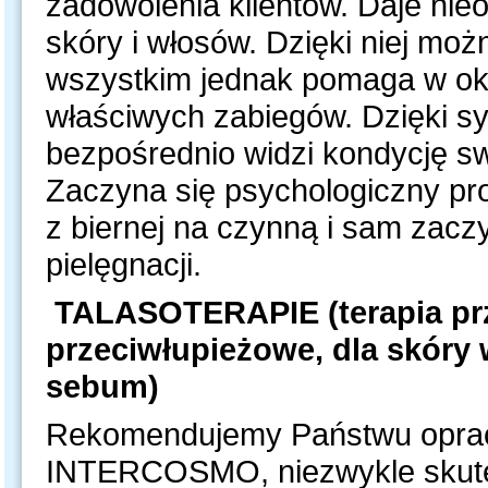
zadowolenia klientów. Daje nie
skóry i włosów. Dzięki niej mo
wszystkim jednak pomaga w okre
właściwych zabiegów. Dzięki s
bezpośrednio widzi kondycję s
Zaczyna się psychologiczny pr
z biernej na czynną i sam zacz
pielęgnacji.
TALASOTERAPIE (terapia pr
przeciwłupieżowe, dla skóry
sebum)
Rekomendujemy Państwu oprac
INTERCOSMO, niezwykle skute