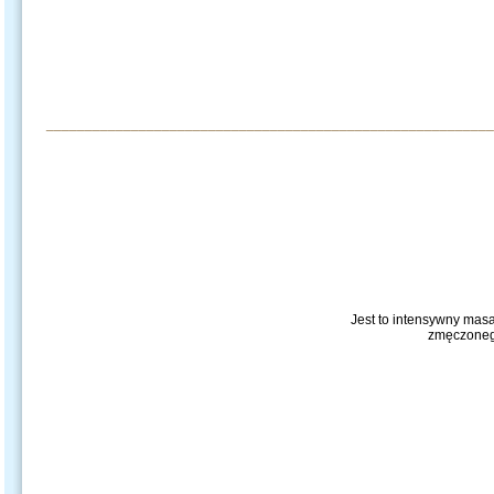
__________________________________________________________
Jest to intensywny mas
zmęczonego