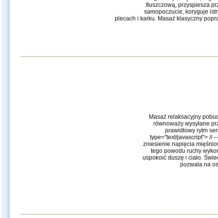
tłuszczową, przyspiesza pr
samopoczucie, koryguje ist
plecach i karku. Masaż klasyczny popraw
__________________________________________________________
Masaż relaksacyjny pobudz
równoważy wysyłane prze
prawidłowy rytm ser
type="text/javascript"> /
zniesienie napięcia mięśni
tego powodu ruchy wykon
uspokoić duszę i ciało. Świ
pozwala na os
__________________________________________________________