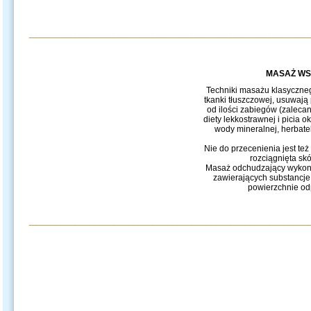
__________________________________________________________
MASAŻ WS
Techniki masażu klasyczneg
tkanki tłuszczowej, usuwają 
od ilości zabiegów (zalecan
diety lekkostrawnej i picia
wody mineralnej, herbat
Nie do przecenienia jest też
rozciągnięta s
Masaż odchudzający wykonuj
zawierających substancj
powierzchnie odp
__________________________________________________________