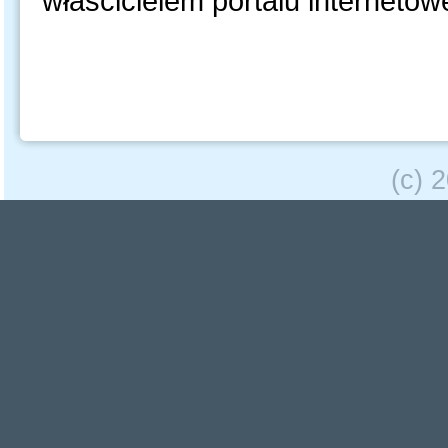
właścicielem portalu internetow
(c) 