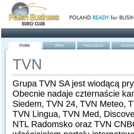
Poland ready for busines
Profile
Offers
Publications
Auction
TVN
Grupa TVN SA jest wiodącą pry
Obecnie nadaje czternaście ka
Siedem, TVN 24, TVN Meteo, T
TVN Lingua, TVN Med, Discover
NTL Radomsko oraz TVN CNBC 