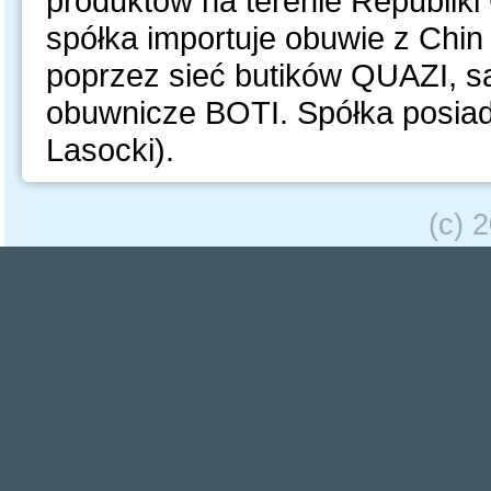
produktów na terenie Republiki
spółka importuje obuwie z Chin
poprzez sieć butików QUAZI, s
obuwnicze BOTI. Spółka posia
Lasocki).
(c) 