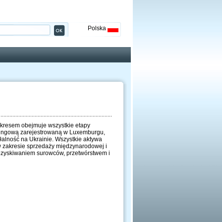
Polska
akresem obejmuje wszystkie etapy
ldingową zarejestrowaną w Luxemburgu,
łalność na Ukrainie. Wszystkie aktywa
 w zakresie sprzedaży międzynarodowej i
pozyskiwaniem surowców, przetwórstwem i