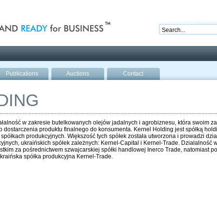
nd ready for business
Publications
Auctions
Contact
DING
łalność w zakresie butelkowanych olejów jadalnych i agrobiznesu, która swoim z
o dostarczenia produktu finalnego do konsumenta. Kernel Holding jest spółką ho
 spółkach produkcyjnych. Większość tych spółek została utworzona i prowadzi dzia
jnych, ukraińskich spółek zależnych: Kernel-Capital i Kernel-Trade. Dzialalność
tkim za pośrednictwem szwajcarskiej spółki handlowej Inerco Trade, natomiast 
 ukraińska spółka produkcyjna Kernel-Trade.