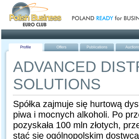
Poland ready for busines
Profile
Offers
Publications
Auction
ADVANCED DIST
SOLUTIONS
Spółka zajmuje się hurtową dy
piwa i mocnych alkoholi. Po prz
pozyskała 100 mln złotych, prz
stać się ogólnopolskim dostw