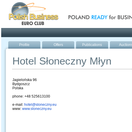
Poland ready for busines
Profile
Offers
Publications
Auction
Hotel Słoneczny Młyn
Jagielońska 96
Bydgoszcz
Polska
phone: +48 525613100
e-mail:
hotel@sloneczny.eu
www:
www.sloneczny.eu