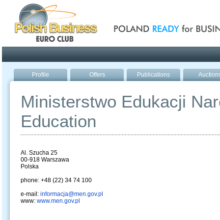
Poland ready for busines
Profile
Offers
Publications
Auction
Ministerstwo Edukacji Naro
Education
Al. Szucha 25
00-918 Warszawa
Polska
phone: +48 (22) 34 74 100
e-mail:
informacja@men.gov.pl
www:
www.men.gov.pl