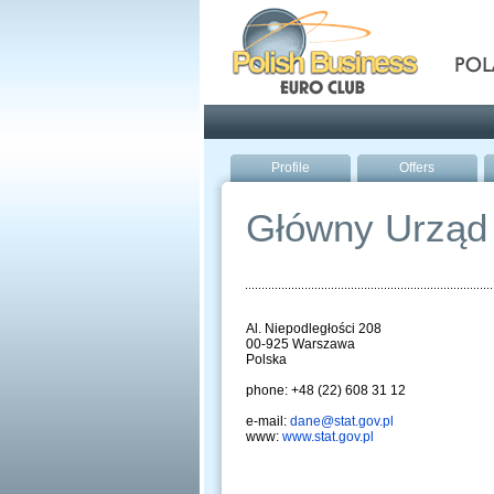
Pola
Profile
Offers
Główny Urząd 
Al. Niepodległości 208
00-925 Warszawa
Polska
phone: +48 (22) 608 31 12
e-mail:
dane@stat.gov.pl
www:
www.stat.gov.pl