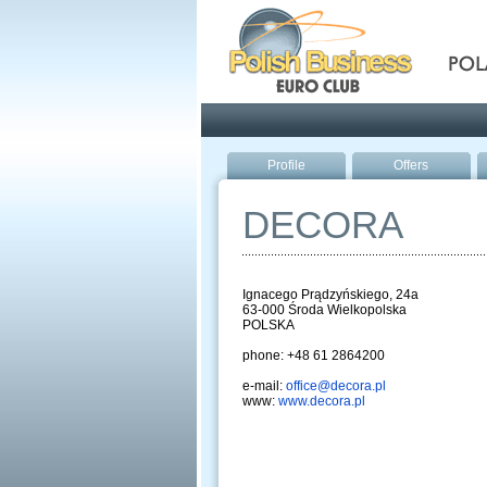
Pola
Profile
Offers
DECORA
Ignacego Prądzyńskiego, 24a
63-000 Środa Wielkopolska
POLSKA
phone: +48 61 2864200
e-mail:
office@decora.pl
www:
www.decora.pl