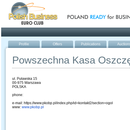
Poland ready for busines
Profile
Offers
Publications
Auction
Powszechna Kasa Oszczę
ul. Puławska 15
00-975 Warszawa
POLSKA
phone:
e-mail: https://www.pkobp.pl/index.php/id=kontakt2/section=ogol
www:
www.pkobp.pl