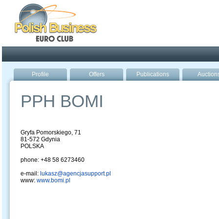
Poland ready for busines
Profile
Offers
Publications
Auction
PPH BOMI
Gryfa Pomorskiego, 71
81-572 Gdynia
POLSKA
phone: +48 58 6273460
e-mail:
lukasz@agencjasupport.pl
www:
www.bomi.pl