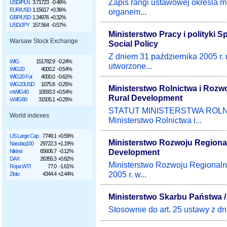
Zapis rangi ustawowej określa m
USD/PLN
3.71723
-0.46%
EUR/USD
1.15617
+0.36%
organem...
GBP/USD
1.34976
+0.32%
USD/JPY
157.564
-0.57%
Ministerstwo Pracy i polityki S
Warsaw Stock Exchange
Social Policy
Z dniem 31 października 2005 r.
WIG
151782.9
-0.24%
utworzone...
WIG20
4000.2
-0.54%
WIG20 Fut
4000.0
-0.62%
WIG20USD
1075.8
-0.25%
Ministerstwo Rolnictwa i Rozwoj
mWIG40
10593.3
+0.54%
Rural Development
sWIG80
31505.1
+0.29%
STATUT MINISTERSTWA ROLNI
World indexes
Ministerstwo Rolnictwa i...
US Large Cap
7749.1
+0.59%
Ministerstwo Rozwoju Regional
Nasdaq100
29722.3
+1.19%
Development
Nikkei
65606.7
-0.12%
DAX
26355.3
+0.82%
Ministerstwo Rozwoju Regionaln
Ropa WTI
77.0
-1.61%
2005 r. w...
Złoto
4344.4
+2.44%
Ministerstwo Skarbu Państwa / 
Stosownie do art. 25 ustawy z dni