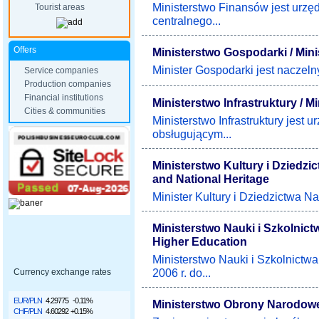
Ministerstwo Finansów jest urz
Tourist areas
centralnego...
Offers
Ministerstwo Gospodarki / Min
Minister Gospodarki jest naczeln
Service companies
Production companies
Financial institutions
Ministerstwo Infrastruktury / Mi
Cities & communities
Ministerstwo Infrastruktury jest 
obsługującym...
Ministerstwo Kultury i Dziedzi
and National Heritage
Minister Kultury i Dziedzictwa N
Ministerstwo Nauki i Szkolnict
Higher Education
Ministerstwo Nauki i Szkolnictw
2006 r. do...
Currency exchange rates
EUR/PLN
4.29775
-0.11%
Ministerstwo Obrony Narodowej 
CHF/PLN
4.60292
+0.15%