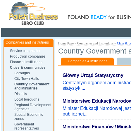
Poland ready for busines
Companies and institutions
Home Page
»
Companies and institutions
»
Cities & 
Country Government a
Service companies
Production companies
Companies & institutions
Financial institutions
Cities & communities
Boroughs
Główny Urząd Statystyczny
City Town Halls
Centralnym organem administrac
Country Government
statystyki...
and Ministries
Districts
Local boroughs
Ministerstwo Edukacji Narodowe
Regional Development
Minister Edukacji Narodowej jes
Agencies
publicznej,...
Special Economic
zones
Government
Ministerstwo Finansów / Minist
representatives