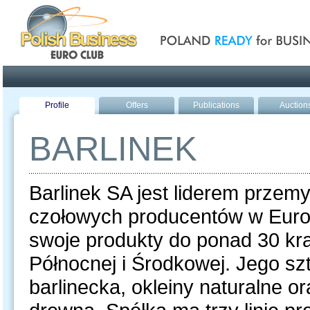
Poland ready for busines
Profile
Offers
Publications
Auction
BARLINEK
Barlinek SA jest liderem przem
czołowych producentów w Europi
swoje produkty do ponad 30 kr
Północnej i Środkowej. Jego s
barlinecka, okleiny naturalne 