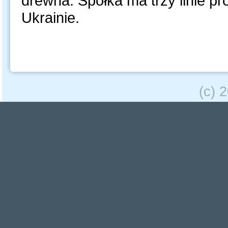
drewna. Spółka ma trzy linie pr
Ukrainie.
(c) 