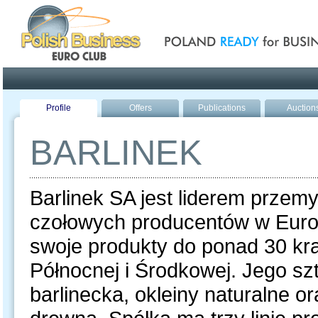
Poland ready for busines
Profile
Offers
Publications
Auction
BARLINEK
Barlinek SA jest liderem przem
czołowych producentów w Europi
swoje produkty do ponad 30 kr
Północnej i Środkowej. Jego s
barlinecka, okleiny naturalne 