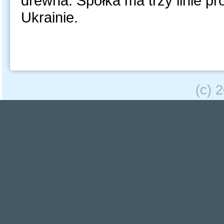
drewna. Spółka ma trzy linie pr
Ukrainie.
(c) 