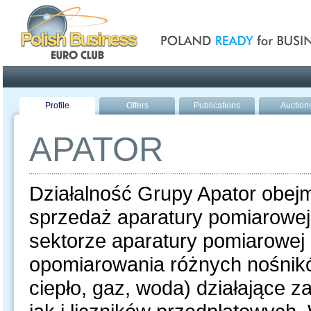
Poland ready for busines
Profile
Offers
Publications
Auction
APATOR
Działalność Grupy Apator obejm
sprzedaż aparatury pomiarowej
sektorze aparatury pomiarowe
opomiarowania różnych nośników
ciepło, gaz, woda) działające 