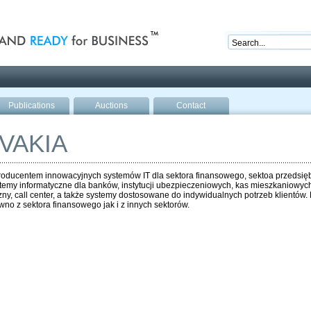
nd ready for business
Publications
Auctions
Contact
VAKIA
producentem innowacyjnych systemów IT dla sektora finansowego, sektoa przedsiębio
emy informatyczne dla banków, instytucji ubezpieczeniowych, kas mieszkaniowych,
ny, call center, a także systemy dostosowane do indywidualnych potrzeb klientów. 
no z sektora finansowego jak i z innych sektorów.