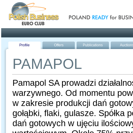
Poland ready for busines
Profile
Offers
Publications
Auction
PAMAPOL
Pamapol SA prowadzi działalno
warzywnego. Od momentu powst
w zakresie produkcji dań gotowy
gołąbki, flaki, gulasze. Spółka
dań gotowych w ujęciu ilościow