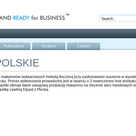
nd ready for business
Publications
Auctions
Contact
OLSKIE
żą makaronów wytwarzanych metodą tłoczoną przy zastosowaniu suszenia w wysok
cku. Proces wytwarzania prowadzony jest w oparciu o 3 nowoczesne linie produk
półki oferuje także usługową produkcję makaronu na zlecenie sieci handlowych or
ółkę cywilną Elpast z Płocka.