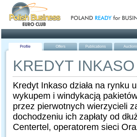
Poland ready for busines
Profile
Offers
Publications
Auction
KREDYT INKASO
Kredyt Inkaso działa na rynku 
wykupem i windykacją pakietó
przez pierwotnych wierzycieli 
dochodzeniu ich zapłaty od dłu
Centertel, operatorem sieci Or