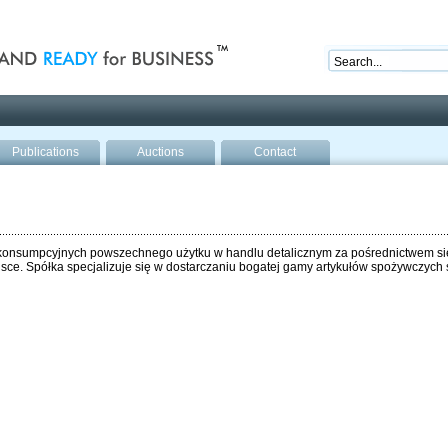
nd ready for business
Publications
Auctions
Contact
 konsumpcyjnych powszechnego użytku w handlu detalicznym za pośrednictwem si
lsce. Spółka specjalizuje się w dostarczaniu bogatej gamy artykułów spożywczyc