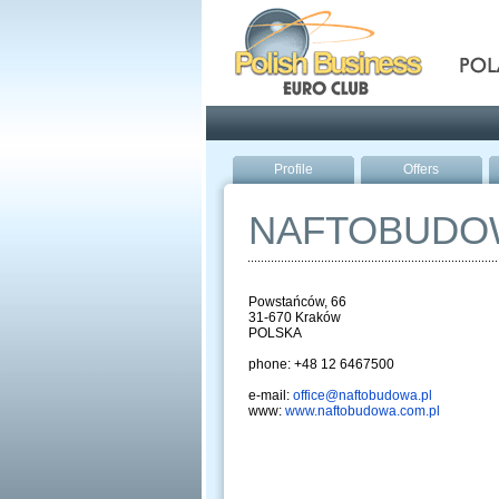
Pola
Profile
Offers
NAFTOBUDO
Powstańców, 66
31-670 Kraków
POLSKA
phone: +48 12 6467500
e-mail:
office@naftobudowa.pl
www:
www.naftobudowa.com.pl