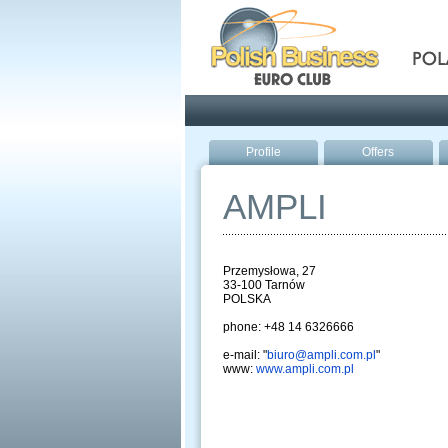
Pola
Profile
Offers
AMPLI
Przemysłowa, 27
33-100 Tarnów
POLSKA
phone: +48 14 6326666
e-mail: "
biuro@ampli.com.pl
"
www:
www.ampli.com.pl