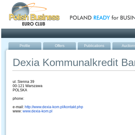
Poland ready for busines
Profile
Offers
Publications
Auction
Dexia Kommunalkredit Ba
ul. Sienna 39
00-121 Warszawa
POLSKA
phone:
e-mail:
http://www.dexia-kom.pl/kontakt.php
www:
www.dexia-kom.pl