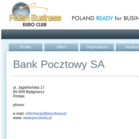
Poland ready for busines
Profile
Offers
Publications
Auction
Bank Pocztowy SA
ul. Jagiellońska 17
85-959 Bydgoszcz
Polska
phone:
e-mail:
informacja@pocztowy.pl
www:
www.pocztowy.pl