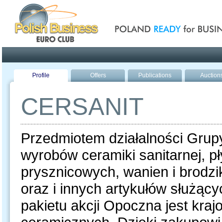
Poland ready for busines
Profile
Offers
Publications
Auction
CERSANIT
Przedmiotem działalności Grupy
wyrobów ceramiki sanitarnej, p
prysznicowych, wanien i brodz
oraz i innych artykułów służąc
pakietu akcji Opoczna jest kraj