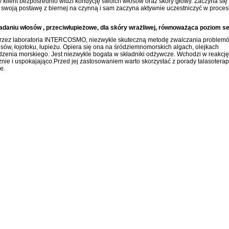
klient bezpośrednio widzi kondycję swoich włosów oraz skóry głowy. Zaczyna się
 swoją postawę z biernej na czynną i sam zaczyna aktywnie uczestniczyć w proces
aniu włosów , przeciwłupieżowe, dla skóry wrażliwej, równoważąca poziom s
ez laboratoria INTERCOSMO, niezwykle skuteczną metodę zwalczania problem
ów, łojotoku, łupieżu. Opiera się ona na śródziemnomorskich algach, olejkach
enia morskiego. Jest niezwykle bogata w składniki odżywcze. Wchodzi w reakcję
ie i uspokajająco.Przed jej zastosowaniem warto skorzystać z porady talasoterap
ie
.