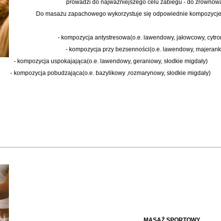
prowadzi do najważniejszego celu zabiegu - do zrównoważ
Do masażu zapachowego wykorzystuje się odpowiednie kompozycje 
- kompozycja antystresowa(o.e. lawendowy, jałowcowy, cytro
- kompozycja przy bezsenności(o.e. lawendowy, majerank
- kompozycja uspokajająca(o.e. lawendowy, geraniowy, słodkie migdały)
- kompozycja pobudzająca(o.e. bazylikowy ,rozmarynowy, słodkie migdały)
________________________________________________________________
MASAŻ SPORTOWY