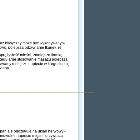
asaż klasyczny może być wykonywany w
owo, polepsza odżywianie tkanek, re
sprężystość mięśni, zmniejsza tkankę
y. Regularne stosowanie masażu polepsza
uwamy mniejsze napięcie w kręgosłupie,
wiona.
___________________________________________
paniale oddziałuje na układ nerwowy -
mimowolne napięcie mięśni, przywraca