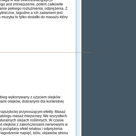
omaga w wal dvanced/langs/pl.js"
ego jest zmniejszenie, potem całkowite
nie pełnego rozluźnienia, odprężenia. Z
tmiczne, łagodne a ich zadaniem jest
a muzyka to tylko dodatki do masażu który
___________________________________________
bieg wykonywany z użyciem olejków
iami olejków, dobranymi dla konkretnej
 najszybciej przynoszącym efekty. Masaż
 zabiegu masaż miejscowy. We wszystkich
uralnych olejach roślinnych. W czasie
takt olejków z zakończeniami nerwowymi w
 pożądany efekt relaksu i odprężenia
 łagodzenie napięć, bólu, objawów stresu