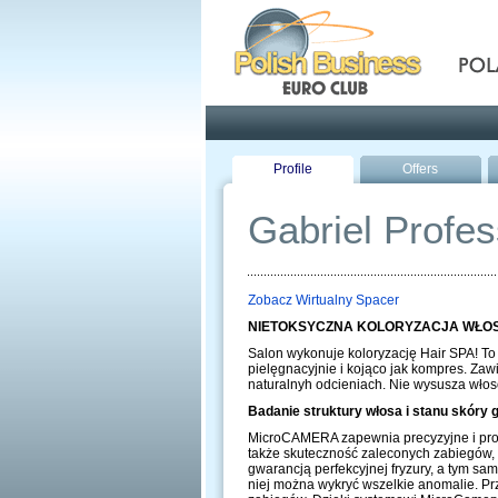
Pola
Profile
Offers
Gabriel Profes
Zobacz Wirtualny Spacer
NIETOKSYCZNA KOLORYZACJA WŁO
Salon wykonuje koloryzację Hair SPA! To
pielęgnacyjnie i kojąco jak kompres. Zaw
naturalnyh odcieniach. Nie wysusza włosó
Badanie struktury włosa i stanu skór
MicroCAMERA zapewnia precyzyjne i profe
także skuteczność zaleconych zabiegów, 
gwarancją perfekcyjnej fryzury, a tym sa
niej można wykryć wszelkie anomalie. Pr