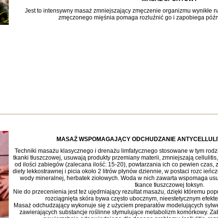
Jest to intensywny masaż zmniejszający zmęczenie organizmu wynikłe na
zmęczonego mięśnia pomaga rozluźnić go i zapobiega póź
________________________________________________________________
MASAŻ WSPOMAGAJĄCY ODCHUDZANIE ANTYCELLULI
Techniki masażu klasycznego i drenażu limfatycznego stosowane w tym rodz
tkanki tłuszczowej, usuwają produkty przemiany materii, zmniejszają cellulitis
od ilości zabiegów (zalecana ilość: 15-20), powtarzania ich co pewien czas,
diety lekkostrawnej i picia około 2 litrów płynów dziennie, w postaci rozc 
wody mineralnej, herbatek ziołowych. Woda w nich zawarta wspomaga u
tkance tłuszczowej toksyn.
Nie do przecenienia jest też ujędrniający rezultat masażu, dzięki któremu popr
rozciągnięta skóra bywa często ubocznym, nieestetycznym efek
Masaż odchudzający wykonuje się z użyciem preparatów modelujących sylwetk
zawierających substancje roślinne stymulujące metabolizm komórkowy. Z