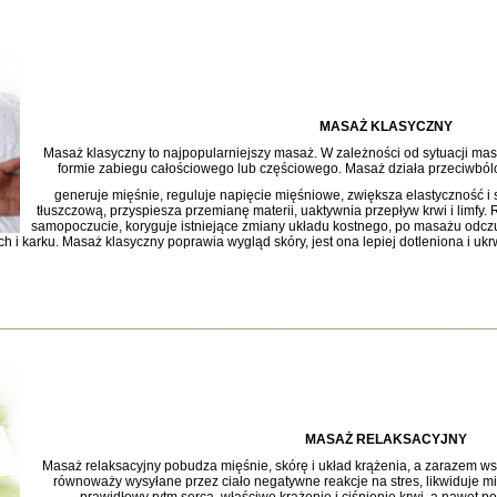
MASAŻ KLASYCZNY
Masaż klasyczny to najpopularniejszy masaż. W zależności od sytuacji m
formie zabiegu całościowego lub częściowego. Masaż działa przeciwból
generuje mięśnie, reguluje napięcie mięśniowe, zwiększa elastyczność i 
tłuszczową, przyspiesza przemianę materii, uaktywnia przepływ krwi i limf
samopoczucie, koryguje istniejące zmiany układu kostnego, po masażu odcz
ch i karku. Masaż klasyczny poprawia wygląd skóry, jest ona lepiej dotleniona i ukr
________________________________________________________________
MASAŻ RELAKSACYJNY
Masaż relaksacyjny pobudza mięśnie, skórę i układ krążenia, a zarazem ws
równoważy wysyłane przez ciało negatywne reakcje na stres, likwiduje 