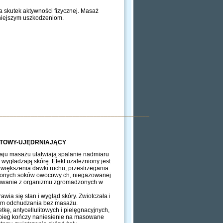
 skutek aktywności fizycznej. Masaż
niejszym uszkodzeniom.
___________________________________________
TOWY-UJĘDRNIAJĄCY
aju masażu ułatwiają spalanie nadmiaru
, wygładzają skórę. Efekt uzależniony jest
 zwiększenia dawki ruchu, przestrzegania
ieńczonych soków owocowy ch, niegazowanej
suwanie z organizmu zgromadzonych w
awia się stan i wygląd skóry. Zwiotczała i
tem odchudzania bez masażu.
ę, antycellulitowych i pielęgnacyjnych,
abieg kończy naniesienie na masowane