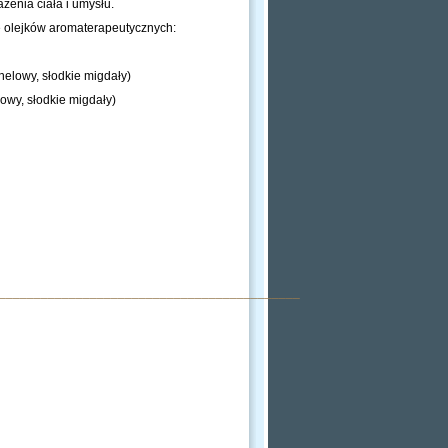
enia ciała i umysłu.
olejków aromaterapeutycznych:
nelowy, słodkie migdały)
owy, słodkie migdały)
___________________________________________