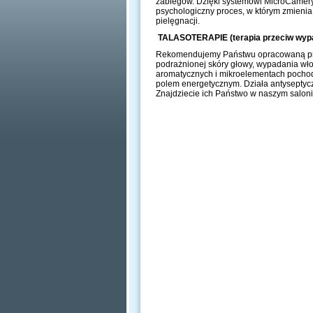
zabiegów. Dzięki systemowi MicroCamery 
psychologiczny proces, w którym zmienia
pielęgnacji.
TALASOTERAPIE (terapia przeciw wypad
Rekomendujemy Państwu opracowaną prz
podrażnionej skóry głowy, wypadania włos
aromatycznych i mikroelementach pochodz
polem energetycznym. Działa antyseptyczn
Znajdziecie ich Państwo w naszym salon