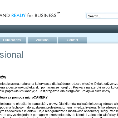
nd ready for business
Publications
Auctions
Contact
sional
SÓW
 nietoksyczna, naturalna koloryzacja dla każdego rodzaju włosów. Działa odżywczo
iera aloes,żywokost lekarski, pomarańczę i grejfrut. Pozwala na szeroki wybór kol
w, poprawia ich kondycje. Jest przyjazna dla alergików.. Pokrywa siwe włosy.
y głowy za pomocą microCAMERY
sjonalne określanie stanu skóry głowy. Dla klientów najważniejsze są zdrowe wło
poparta fachowym doradztwem, profesjonalizmem i wiedzą fryzjera. Tylko zdrowe 
mym zadowolenia klientów. Daje nieograniczoną możliwość obserwacji skóry i włosó
zede wszystkim jednak pomaga w określeniu potrzeb klienta i zaleceniu właściwyc