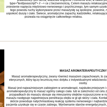
prawidłowy rytm serca, właściwe krążenie i ciśnienie krwi, a nawet p
type="text/javascript"> // --> ce z bezsennością. Celem masażu relaksacyjn
zniesienie napięcia mięśniowo-nerwowego i psychicznego, tym samym uzyska
tego powodu ruchy wykonywane przez masażystę są spokojne, powolne, ry
uspokoić duszę i ciało. Świece, aromatyczne zapachy, kadzidełko, relaksując
pozwala na osiągnięcie całkowitego relaksu.
________________________________________________________________
MASAŻ AROMATERAPEUTYCZNY
Masaż aromaterapeutyczny, zwany również masażem zapachowym, to za
eterycznych, który łączy leczniczą moc dotyku z indywidualnymi właściwośc
osoby.
Masaż
jest najważniejszym zabiegiem
w aromaterapii
, najskuteczniejszym i
aromaterapeutyczny to masaż ogólny całego ciała lub w zależności od celu
przypadkach do masażu stosuje się mieszaniny olejków rozpuszczone w nat
masażu następuje najpełniejsza penetracja olejku w gł ąb skóry i ciała. Kon
skórze powoduje natychmiastową reakcję systemu nerwowego i najbardziej
pacjenta uzyskuje się w czasie zabiegu. Wyrównanie stanów energetycznych,