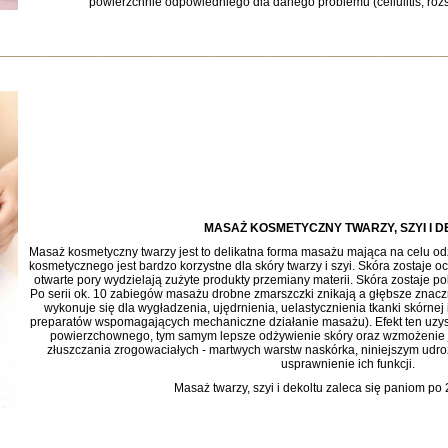
powierzchnie odpowiedniego dla danego problemu (cellulitis, rozst
________________________________________________________________
MASAŻ KOSMETYCZNY TWARZY, SZYI I 
Masaż kosmetyczny twarzy jest to delikatna forma masażu mająca na celu od
kosmetycznego jest bardzo korzystne dla skóry twarzy i szyi. Skóra zostaje
otwarte pory wydzielają zużyte produkty przemiany materii. Skóra zostaje po
Po serii ok. 10 zabiegów masażu drobne zmarszczki znikają a głębsze znac
wykonuje się dla wygładzenia, ujędrnienia, uelastycznienia tkanki skórnej
preparatów wspomagających mechaniczne działanie masażu). Efekt ten uzys
powierzchownego, tym samym lepsze odżywienie skóry oraz wzmożenie je
złuszczania zrogowaciałych - martwych warstw naskórka, niniejszym udr
usprawnienie ich funkcji.
Masaż twarzy, szyi i dekoltu zaleca się paniom po 2