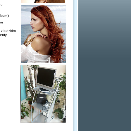
ie
ebum)
ów:
 z ludzkim
euty.