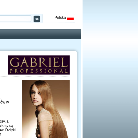
Polska
,
orów w
sy, a
włosy są
w. Dzięki
h