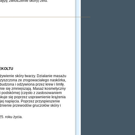
ępy, zwiotczenie skóry) żelu.
___________________________________________
DEKOLTU
żywienie skóry twarzy. Działanie masażu
 oczyszczona ze zrogowaciałego naskórka,
budzona i odżywiona przez krew i limfę.
znie się zmniejszają. Masaż kosmetyczny
 i podskórnej (często z zastosowaniem
kuje się poprzez usprawnienie krążenia
j napięcia. Poprzez przyspieszenie
ożnienie przewodów gruczołów skóry i
5. roku życia.