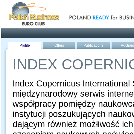
Poland ready for busines
Profile
Offers
Publications
Auction
INDEX COPERNI
Index Copernicus International 
międzynarodowy serwis internet
współpracy pomiędzy naukowcami
instytucji poszukujących nauk
dającym również możłiwość ich 