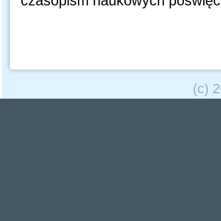
czasopism naukowych poświęco
(c) 