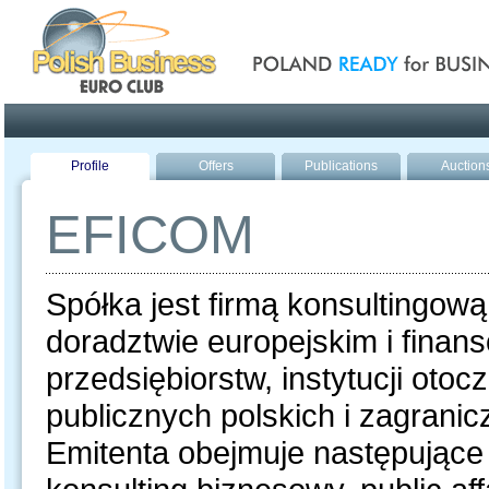
Poland ready for busines
Profile
Offers
Publications
Auction
EFICOM
Spółka jest firmą konsultingow
doradztwie europejskim i finan
przedsiębiorstw, instytucji otoc
publicznych polskich i zagrani
Emitenta obejmuje następujące 