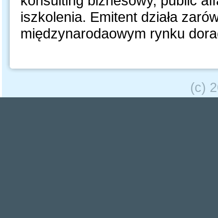
konsulting biznesowy, public affa
iszkolenia. Emitent działa zaró
międzynarodaowym rynku dora
(c) 