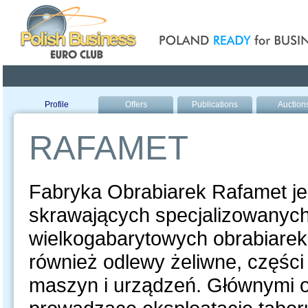
Poland ready for busines
Profile
Offers
Publications
Auction
RAFAMET
Fabryka Obrabiarek Rafamet je
skrawających specjalizowanych 
wielkogabarytowych obrabiare
również odlewy żeliwne, części
maszyn i urządzeń. Głównymi o