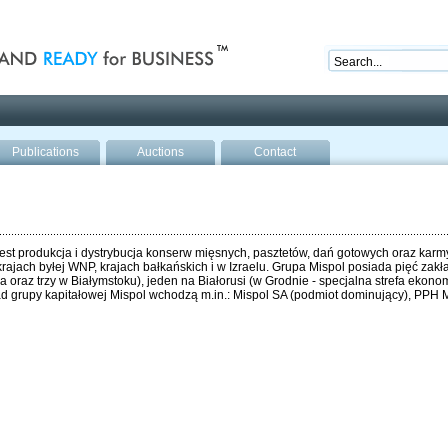
nd ready for business
Publications
Auctions
Contact
st produkcja i dystrybucja konserw mięsnych, pasztetów, dań gotowych oraz karmy
rajach byłej WNP, krajach bałkańskich i w Izraelu. Grupa Mispol posiada pięć za
oraz trzy w Białymstoku), jeden na Białorusi (w Grodnie - specjalna strefa ekonom
grupy kapitałowej Mispol wchodzą m.in.: Mispol SA (podmiot dominujący), PPH Mis