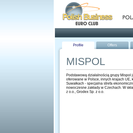
Pola
Profile
Offers
MISPOL
Podstawową działalnością grupy Mispol je
oferowane w Polsce, innych krajach UE, k
Suwałkach - specjalna strefa ekonomiczna 
nowoczesne zakłady w Czechach. W skład 
z o.o., Grodex Sp. z o.o.