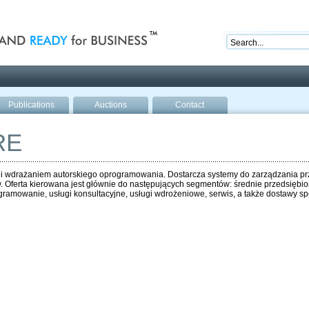
nd ready for business
Publications
Auctions
Contact
RE
ą i wdrażaniem autorskiego oprogramowania. Dostarcza systemy do zarządzania p
w. Oferta kierowana jest głównie do następujących segmentów: średnie przedsiębior
ramowanie, usługi konsultacyjne, usługi wdrożeniowe, serwis, a także dostawy sp