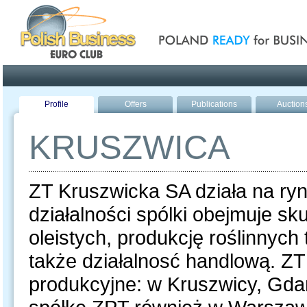
Poland ready for busines
Profile
Offers
Publications
Auction
KRUSZWICA
ZT Kruszwicka SA działa na ryn
działalności spólki obejmuje sk
oleistych, produkcję roślinnych
także działalnosć handlową. ZT
produkcyjne: w Kruszwicy, Gda