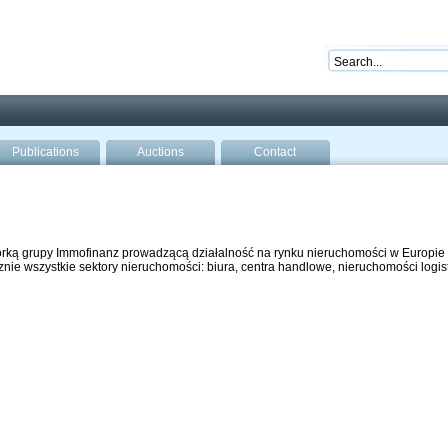
nd ready for business
Publications
Auctions
Contact
córką grupy Immofinanz prowadzącą działalność na rynku nieruchomości w Europi
ie wszystkie sektory nieruchomości: biura, centra handlowe, nieruchomości logis