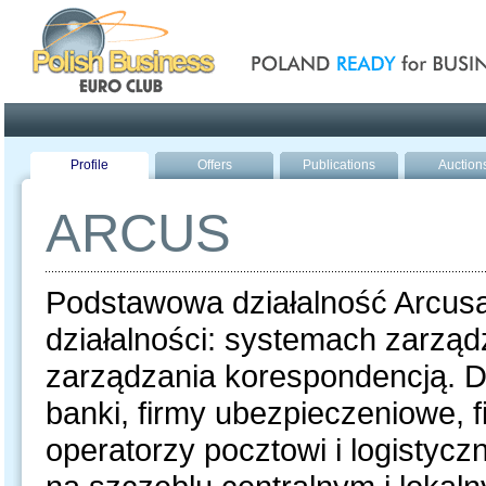
Poland ready for busines
Profile
Offers
Publications
Auction
ARCUS
Podstawowa działalność Arcusa
działalności: systemach zarzą
zarządzania korespondencją. Do
banki, firmy ubezpieczeniowe, f
operatorzy pocztowi i logistyczn