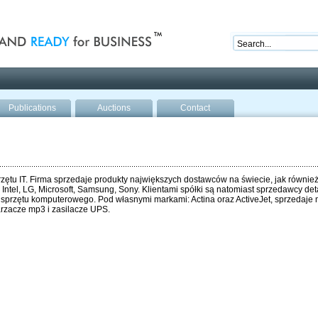
nd ready for business
Publications
Auctions
Contact
zętu IT. Firma sprzedaje produkty największych dostawców na świecie, jak równie
Intel, LG, Microsoft, Samsung, Sony. Klientami spółki są natomiast sprzedawcy deta
ą sprzętu komputerowego. Pod własnymi markami: Actina oraz ActiveJet, sprzedaje 
arzacze mp3 i zasilacze UPS.