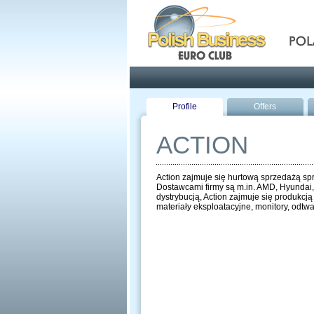
Pola
Profile
Offers
ACTION
Action zajmuje się hurtową sprzedażą spr
Dostawcami firmy są m.in. AMD, Hyundai, 
dystrybucją, Action zajmuje się produkcj
materiały eksploatacyjne, monitory, odtw