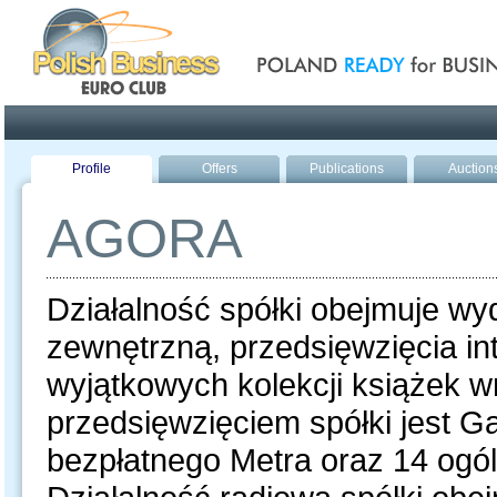
Poland ready for busines
Profile
Offers
Publications
Auction
AGORA
Działalność spółki obejmuje w
zewnętrzną, przedsięwzięcia in
wyjątkowych kolekcji książek w
przedsięwzięciem spółki jest 
bezpłatnego Metra oraz 14 ogó