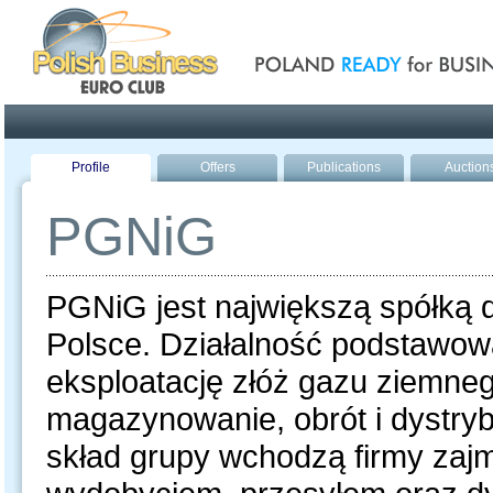
Poland ready for busines
Profile
Offers
Publications
Auction
PGNiG
PGNiG jest największą spółką 
Polsce. Działalność podstawowa
eksploatację złóż gazu ziemnego
magazynowanie, obrót i dystryb
skład grupy wchodzą firmy zaj