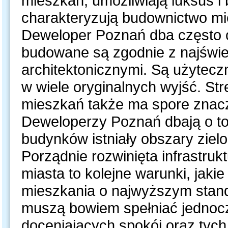
mieszkań, umożliwiają luksus i 
charakteryzują budownictwo mi
Deweloper Poznań dba często o
budowane są zgodnie z najświ
architektonicznymi. Są użytecz
w wiele oryginalnych wyjść. S
mieszkań także ma spore znacze
Deweloperzy Poznań dbają o to
budynków istniały obszary ziel
Porządnie rozwinięta infrastruk
miasta to kolejne warunki, jaki
mieszkania o najwyższym stand
muszą bowiem spełniać jednocz
doceniających spokój oraz tych,