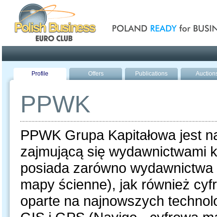
Poland ready for busines
Profile
Offers
Publications
Auction
PPWK
PPWK Grupa Kapitałowa jest na
zajmującą się wydawnictwami ka
posiada zarówno wydawnictwa d
mapy ścienne), jak również cyf
oparte na najnowszych techno