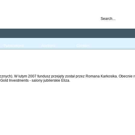
nd ready for business
Publications
Auctions
Contact
cznych). W lutym 2007 fundusz przejęty został przez Romana Karkosika. Obecnie r
old Investments - salony jubilerskie Eliza.