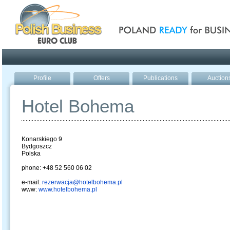
Poland ready for busines
Profile
Offers
Publications
Auction
Hotel Bohema
Konarskiego 9
Bydgoszcz
Polska
phone: +48 52 560 06 02
e-mail:
rezerwacja@hotelbohema.pl
www:
www.hotelbohema.pl